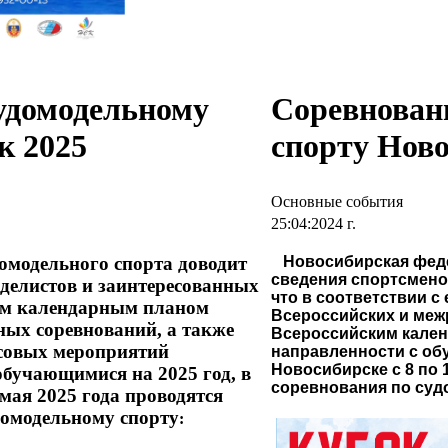
удомодельному
Соревнован
к 2025
спорту Ново
Основные события
25:04:2024 г.
омодельного спорта доводит
Новосибирская фед
сведения спортсмено
оделистов и заинтересованных
что в соответствии 
ным календарным планом
Всероссийских и меж
ных соревнований, а также
Всероссийским кален
совых мероприятий
направленности с обу
Новосибирске с 8 по 
обучающимися на 2025 год, в
соревнования по суд
 мая 2025 года проводятся
домодельному спорту
: