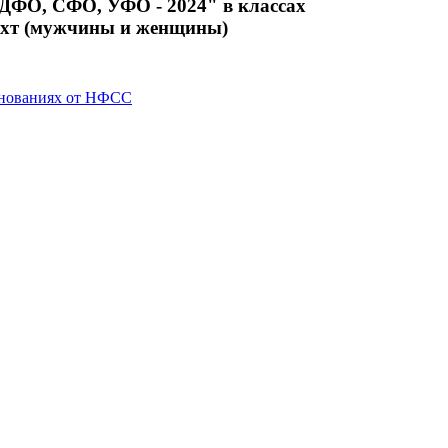
О, СФО, УФО - 2024" в классах
яхт (мужчины и женщины)
нованиях от НФСС