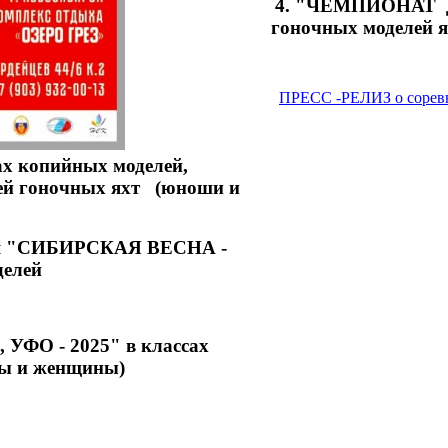
4. "ЧЕМПИОНАТ ДФ
гоночных моделей 
ПРЕСС -РЕЛИЗ о сорев
ах копийных моделей,
ей гоночных яхт
(юноши и
ния "СИБИРСКАЯ ВЕСНА -
делей
ФО - 2025" в классах
ны и женщины)