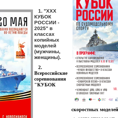
1. "XXX
КУБОК
РОССИИ -
2025" в
классах
копийных
моделей
(мужчины,
женщины).
2.
Всероссийские
соревнования
"КУБОК
скоростных моделе